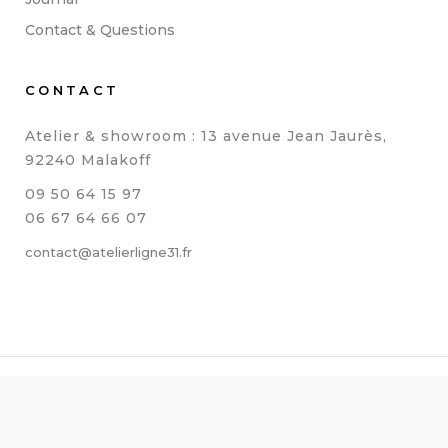
Contact & Questions
CONTACT
Atelier & showroom : 13 avenue Jean Jaurès,
92240 Malakoff
09 50 64 15 97
06 67 64 66 07
contact@atelierligne31.fr
© 2021 Atelierligne31 Tous droits réservés – Réalisé par
Reestart
MENTIONS LÉGALES