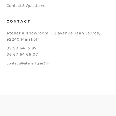
Contact & Questions
CONTACT
Atelier & showroom : 13 avenue Jean Jaurès,
92240 Malakoff
09 50 64 15 97
06 67 64 66 07
contact@atelierligne31.fr
© 2021 Atelierligne31 Tous droits réservés – Réalisé par
Reestart
MENTIONS LÉGALES
CONDITIONS GÉNÉRALES DE VENTE