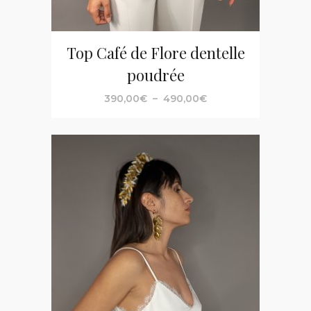
Top Café de Flore dentelle
poudrée
Plage
390,00
€
–
490,00
€
de
prix :
390,00€
à
490,00€