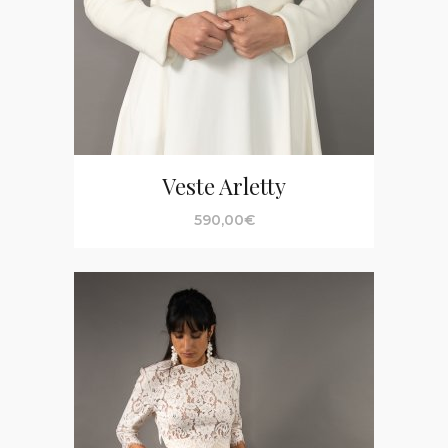
Veste Arletty
590,00
€